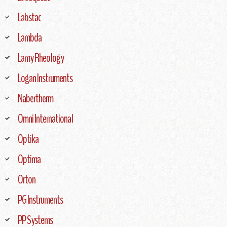
Labstac
Lambda
Lamy Rheology
Logan Instruments
Nabertherm
Omni International
Optika
Optima
Orton
PG Instruments
PP Systems