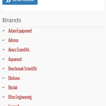
DETAIL PRODUK
Brands
Adam Equipment
Adrona
Amos Scientific
Aquaread
Benchmark Scientific
Biobase
Biolab
Btex Engineering