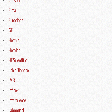
Consort
Elma
Euroclone
GFL
Hermle
Herolab
HF Scientific
Ilshin Biobase
IMR
Infitek
Interscience
Laboquest