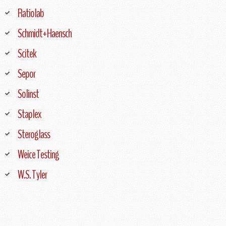
Ratiolab
Schmidt+Haensch
Scitek
Sepor
Solinst
Staplex
Steroglass
Weice Testing
W.S. Tyler